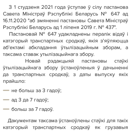
З 1 студзеня 2021 года ўступае ў сілу пастанова
Савета Міністраў Рэспублікі Беларусь № 647 ад
16.11.2020 "аб змяненні пастановы Савета Міністраў
Рэспублікі Беларусь ад 1 ліпеня 2019 г. № 437".
Пастановай № 647 удакладнены пералік відаў і
катэгорый транспартных сродкаў, якія з'яўляюцца
аб'ектамі абкладання ўтылізацыйным зборам, а
таксама ставак утылізацыйнага збору.
Новай рэдакцыяй пастановы стаўкі
ўтылізацыйнага збору ўстаноўленыя ў дачыненні
да транспартных сродкаў, з даты выпуску якіх
прайшло:
не больш за 3 гадоў;
ад 3 да 7 гадоў;
больш за 7 гадоў.
Дакументам таксама ўстаноўлены стаўкі для такіх
катэгорый транспартных сродкаў як грузавыя