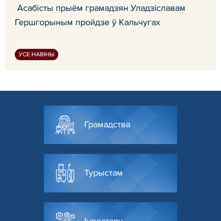
Асабісты прыём грамадзян Уладзіславам
Гершгорыным пройдзе ў Кальчугах
УСЕ НАВІНЫ
Грамадства
Турыстам
Інвестару