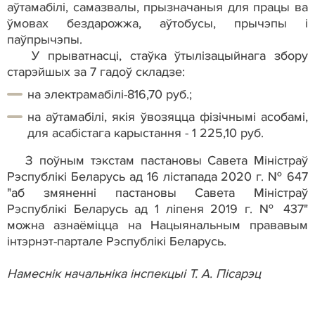
аўтамабілі, самазвалы, прызначаныя для працы ва
ўмовах бездарожжа, аўтобусы, прычэпы і
паўпрычэпы.
У прыватнасці, стаўка ўтылізацыйнага збору
старэйшых за 7 гадоў складзе:
на электрамабілі-816,70 руб.;
на аўтамабілі, якія ўвозяцца фізічнымі асобамі,
для асабістага карыстання - 1 225,10 руб.
З поўным тэкстам пастановы Савета Міністраў
Рэспублікі Беларусь ад 16 лістапада 2020 г. № 647
"аб змяненні пастановы Савета Міністраў
Рэспублікі Беларусь ад 1 ліпеня 2019 г. № 437"
можна азнаёміцца на Нацыянальным прававым
інтэрнэт-партале Рэспублікі Беларусь.
Намеснік начальніка інспекцыі Т. А. Пісарэц