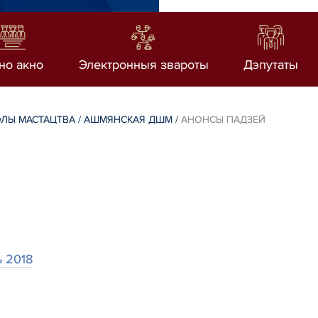
но акно
Электронныя звароты
Дэпутаты
ОЛЫ МАСТАЦТВА
/
АШМЯНСКАЯ ДШМ
/
АНОНСЫ ПАДЗЕЙ
 2018