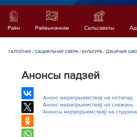
Раён
Райвыканкам
Сельсаветы
Ад
ГАЛОЎНАЯ
/
САЦЫЯЛЬНАЯ СФЕРА
/
КУЛЬТУРА
/
ДЗІЦЯЧЫЯ ШК
Анонсы падзей
Анонс мерапрыемстваў на лістапад
Анонс мерапрыемстваў на снежань
Анонсы мерапрыемстваў на студзень