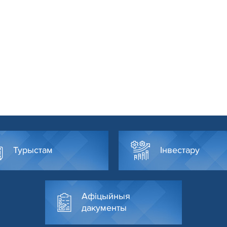
Турыстам
Інвестару
Афіцыйныя
дакументы