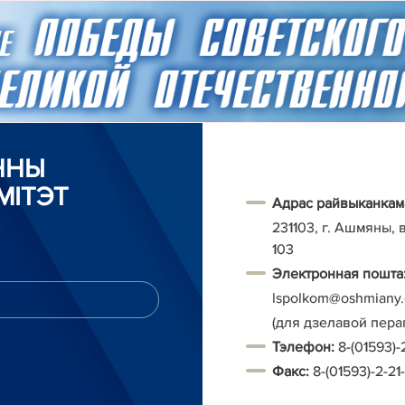
ННЫ
МІТЭТ
Адрас райвыканкам
231103, г. Ашмяны, 
103
Электронная пошта
Ispolkom@oshmiany.
(для дзелавой перап
Тэ
лефон:
8-(01593)-
Факс:
8-(01593)-2-21