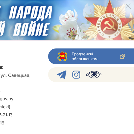
Гродзенскі
аблвыканкам
а:
вул. Савецкая,
:
gov.by
іскі)
2-21-13
-15