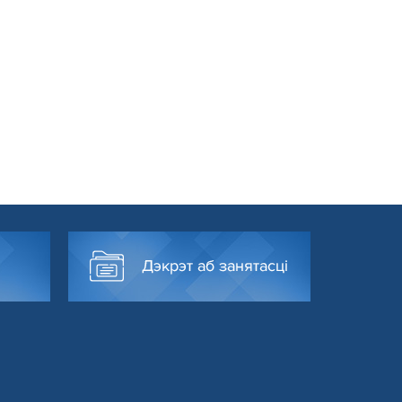
Дэкрэт аб занятасці