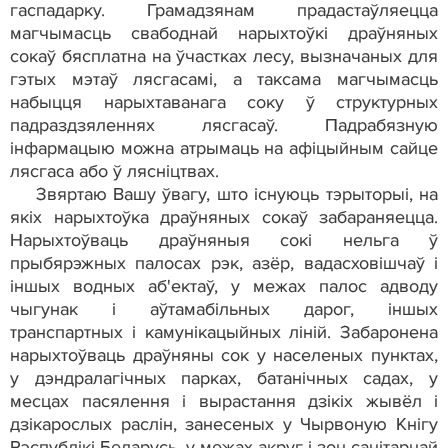
гаспадарку. Грамадзянам прадастаўляецца
магчымасць свабоднай нарыхтоўкі драўняных
сокаў бясплатна на ўчастках лесу, вызначаных для
гэтых мэтаў лясгасамі, а таксама магчымасць
набыцця нарыхтаванага соку ў структурных
падраздзяленнях лясгасаў. Падрабязную
інфармацыю можна атрымаць на афіцыйным сайце
лясгаса або ў лясніцтвах.
Звяртаю Вашу ўвагу, што існуюць тэрыторыі, на
якіх нарыхтоўка драўняных сокаў забараняецца.
Нарыхтоўваць драўняныя сокі нельга ў
прыбярэжных палосах рэк, азёр, вадасховішчаў і
іншых водных аб'ектаў, у межах палос адводу
чыгунак і аўтамабільных дарог, іншых
транспартных і камунікацыйных ліній. Забаронена
нарыхтоўваць драўняны сок у населеных пунктах,
у дэндралагічных парках, батанічных садах, у
месцах пасялення і вырастання дзікіх жывёл і
дзікарослых раслін, занесеных у Чырвоную Кнігу
Рэспублікі Беларусь, у межах акруг і зон санітарнай