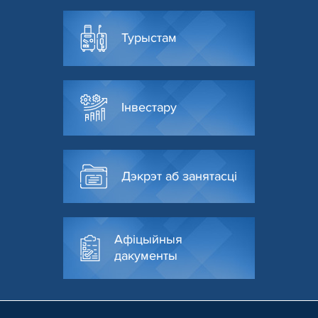
Турыстам
Інвестару
Дэкрэт аб занятасці
Афіцыйныя
дакументы