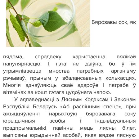
Бярозавы сок, як
вядома, спрадвеку карыстаецца вялікай
папулярнасцю. І гэта не дзіўна, бо ў ім
утрымліваецца мноства патрэбных арганізму
рэчываў, прычым у збалансаваных колькасцях.
Многія аднаўляюць сваё здароўе і патрэба ў
вітамінах за кошт гэтага цудоўнага напою.
У адпаведнасці з Лясным Кодэксам і Законам
Рэспублікі Беларусь «Аб раслінным свеце», пры
ажыццяўленні нарыхтоўкі бярозавага соку
юрыдычныя асобы і індывідуальныя
прадпрымальнікі павінны мець лясны білет,
выпісаны юрыдычнай асобай, якая вядзе лясную