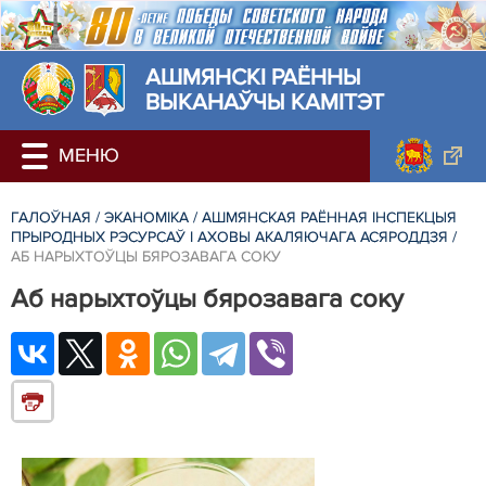
АШМЯНСКI РАЁННЫ
ВЫКАНАЎЧЫ КАМІТЭТ
ГАЛОЎНАЯ
/
ЭКАНОМІКА
/
АШМЯНСКАЯ РАЁННАЯ ІНСПЕКЦЫЯ
ПРЫРОДНЫХ РЭСУРСАЎ І АХОВЫ АКАЛЯЮЧАГА АСЯРОДДЗЯ
/
АБ НАРЫХТОЎЦЫ БЯРОЗАВАГА СОКУ
Аб нарыхтоўцы бярозавага соку