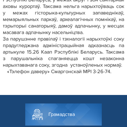
аховы курортаў. Таксама нельга нарыхтоўваць сок
у межах гісторыка-культурных запаведнікаў,
мемарыяльных паркаў, археалагічных помнікаў, на
тэрыторыі санаторыяў, дамоў адпачынку, у месцах
масавага адпачынку насельніцтва.
За парушэнне правілаў і тэхналогіі нарыхтоўкі соку
прадугледжана адміністрацыйная адказнасць па
артыкуле 15.26 Каап Рэспублікі Беларусь. Таксама
з парушальніка спаганяецца кошт незаконна
нарыхтаванага соку, згодна устаноўленых нормаў.
«Тэлефон даверу» Смаргонскай МРІ 3-26-74.
Грамадства