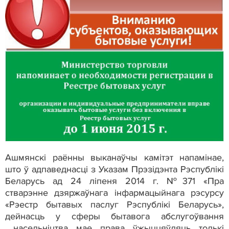
Ашмянскі раённы выканаўчы камітэт напамінае,
што ў адпаведнасці з Указам Прэзідэнта Рэспублікі
Беларусь ад 24 ліпеня 2014 г. №371 «Пра
стварэнне дзяржаўнага інфармацыйнага рэсурсу
«Рэестр бытавых паслуг Рэспублікі Беларусь»,
дейнасць у сферы бытавога абслугоўвання
насельніцтва мае права ўжыццяўляць толькі