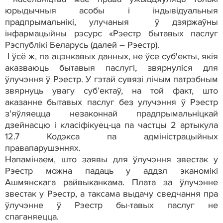
юрыдычныя асобы і індывідуальныя
прадпрымальнікі, улучаныя ў дзяржаўны
інфармацыйны рэсурс «Рэестр бытавых паслуг
Рэспублікі Беларусь (далей – Рэестр).
І ўсё ж, па ацэнкавых данных, не ўсе суб'екты, якія
аказваюць бытавыя паслугі, звярнуліся для
ўлучэння ў Рэестр. У гэтай сувязі лічым патрэбным
звярнуць увагу суб’ектаў, на той факт, што
аказанне бытавых паслуг без улучэння ў Рэестр
з'яўляецца незаконнай прадпрымальніцкай
дзейнасцю і класіфікуец-ца па частцы 2 артыкула
12.7 Кодэкса па адміністрацыйных
правапарушэннях.
Напамінаем, што заявы для ўлучэння звестак у
Рэестр можна падаць у аддзл эканомікі
Ашмянскага райвыканкама. Плата за ўлучэнне
звестак у Рэестр, а таксама выдачу сведчання пра
ўлучэнне ў Рэестр бы-тавых паслуг не
спаганяецца.