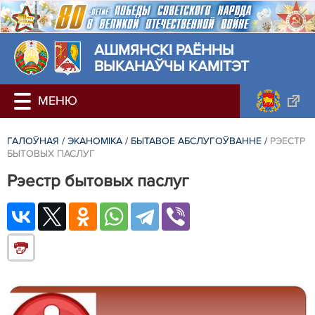
АШМЯНСКI РАЁННЫ
ВЫКАНАЎЧЫ КАМІТЭТ
ГАЛОЎНАЯ
/
ЭКАНОМІКА
/
БЫТАВОЕ АБСЛУГОЎВАННЕ
/
РЭЕСТР
БЫТОВЫХ ПАСЛУГ
Рэестр бытовых паслуг