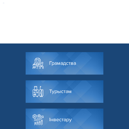
Грамадства
Турыстам
Інвестару