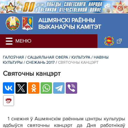
АШМЯНСКI РАЁННЫ
ВЫКАНАЎЧЫ КАМІТЭТ
ГАЛОЎНАЯ
/
САЦЫЯЛЬНАЯ СФЕРА
/
КУЛЬТУРА
/
НАВІНЫ
КУЛЬТУРЫ
/
СНЕЖАНЬ 2017
/
CВЯТОЧНЫ КАНЦЭРТ
Cвяточны канцэрт
1 снежня ў Ашмянскім раённым цэнтры культуры
адбыўся святочны канцэрт да Дня работнікаў