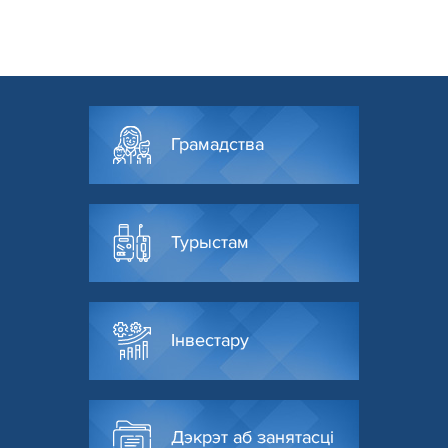
Грамадства
Турыстам
Інвестару
Дэкрэт аб занятасці