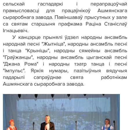
сельскай гаспадаркі і перапрацоўчай
прамысловасці для працаўнікоў Ашмянскага
сыраробнага завода. Павіншаваў прысутных у зале
са святам старшыня прафкама Раціна Станіслаў
Ігнацьевіч.
У канцэрце прынялі ўдзел народны ансамбль
народнай песні "Жытніца", народны ансамбль песні
і танца "Крыніцы", народны сямейны ансамбль
"Граўжанцы", народны ансамбль цыганскай песні
"Джана Рома" і народны тэатр танца і песні
"Імпульс". Яркія нумары, пазітыўныя вядучыя
падарылі сапраўднае свята работнікам
Ашмянскага сыраробнага завода.