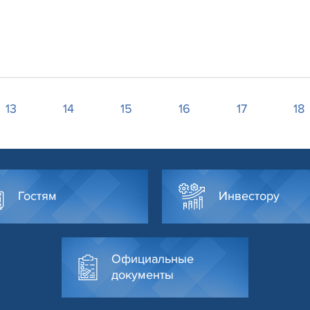
13
14
15
16
17
18
Гостям
Инвестору
Официальные
документы