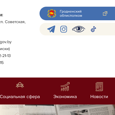
Гродненский
а:
облисполком
ул. Советская,
gov.by
писки)
2-21-13
-15
Социальная сфера
Экономика
Новости