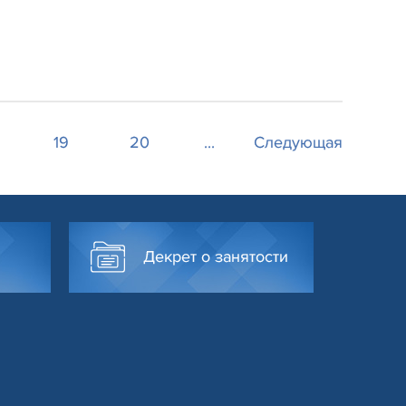
19
20
...
Следующая
Декрет о занятости