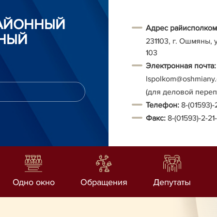
АЙОННЫЙ
Адрес райисполком
НЫЙ
231103, г. Ошмяны, 
103
Электронная почта:
Ispolkom@oshmiany.
(для деловой пере
Т
елефон:
8-(01593)-
Факс:
8-(01593)-2-21
Одно окно
Обращения
Депутаты