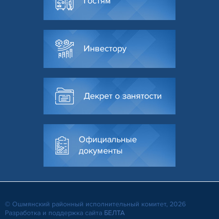
Гостям
Инвестору
Декрет о занятости
Официальные
документы
© Ошмянский районный исполнительный комитет, 2026
Разработка и поддержка сайта
БЕЛТА