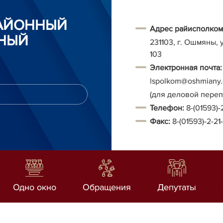
АЙОННЫЙ
Адрес райисполком
НЫЙ
231103, г. Ошмяны, 
103
Электронная почта:
Ispolkom@oshmiany.
(для деловой пере
Т
елефон:
8-(01593)-
Факс:
8-(01593)-2-21
Одно окно
Обращения
Депутаты