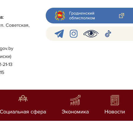
Гродненский
а:
облисполком
ул. Советская,
gov.by
писки)
2-21-13
-15
Социальная сфера
Экономика
Новости