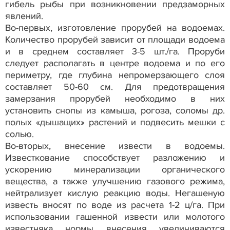
гибель рыбы при возникновении предзаморных
явлений.
Во-первых, изготовление прорубей на водоемах.
Количество прорубей зависит от площади водоема
и в среднем составляет 3-5 шт./га. Проруби
следует располагать в центре водоема и по его
периметру, где глубина непромерзающего слоя
составляет 50-60 см. Для предотвращения
замерзания прорубей необходимо в них
установить снопы из камыша, рогоза, соломы др.
полых «дышащих» растений и подвесить мешки с
солью.
Во-вторых, внесение извести в водоемы.
Известкование способствует разложению и
ускорению минерализации органического
вещества, а также улучшению газового режима,
нейтрализует кислую реакцию воды. Негашеную
известь вносят по воде из расчета 1-2 ц/га. При
использовании гашенной извести или молотого
известняка нормы внесения увеличиваются