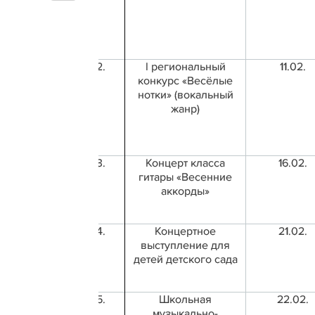
2.
I региональный
11.02.
конкурс «Весёлые
нотки» (вокальный
жанр)
3.
Концерт класса
16.02.
гитары «Весенние
аккорды»
4.
Концертное
21.02.
выступление для
детей детского сада
5.
Школьная
22.02.
музыкально-