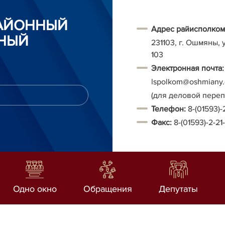
АЙОННЫЙ
Адрес райисполком
НЫЙ
231103, г. Ошмяны, 
103
Электронная почта:
Ispolkom@oshmiany.
(для деловой пере
Т
елефон:
8-(01593)-
Факс:
8-(01593)-2-21
Одно окно
Обращения
Депутаты