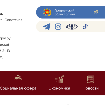
Гродненский
а:
облисполком
ул. Советская,
gov.by
писки)
2-21-13
-15
Социальная сфера
Экономика
Новости