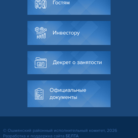
Гостям
Инвестору
Декрет о занятости
Официальные
документы
© Ошмянский районный исполнительный комитет, 2026
Разработка и поддержка сайта
БЕЛТА