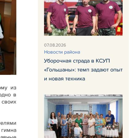
07.08.2026
Новости района
Уборочная страда в КСУП
«Гольшаны»: темп задают опыт
и новая техника
ому из
одно в
 своих
телями
 гимна
лавные