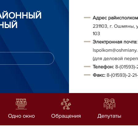
АЙОННЫЙ
Адрес райисполком
НЫЙ
231103, г. Ошмяны, 
103
Электронная почта:
Ispolkom@oshmiany.
(для деловой пере
Т
елефон:
8-(01593)-
Факс:
8-(01593)-2-21
Одно окно
Обращения
Депутаты