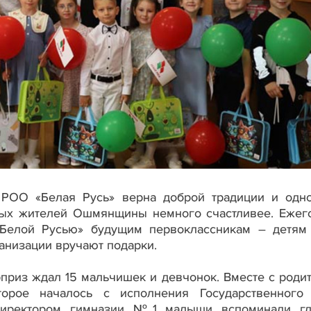
 РОО «Белая Русь» верна доброй традиции и одн
ных жителей Ошмянщины немного счастливее. Ежег
 Белой Русью» будущим первоклассникам – детям
анизации вручают подарки.
приз ждал 15 мальчишек и девчонок. Вместе с роди
торое началось с исполнения Государственного
 директором гимназии №1 малыши вспоминали г