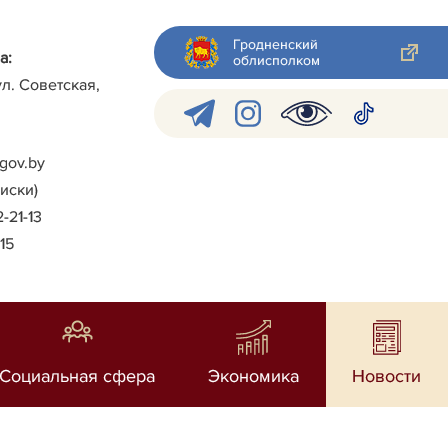
Гродненский
а:
облисполком
ул. Советская,
gov.by
писки)
2-21-13
-15
Социальная сфера
Экономика
Новости