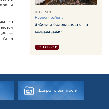
первый
07.08.2026
Новости района
тям из
Забота и безопасность – в
таются
каждом доме
ции, —
» Анна
ВСЕ НОВОСТИ
Декрет о занятости