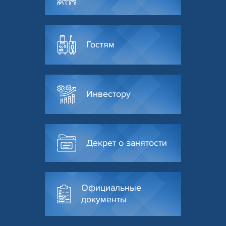
Гостям
Инвестору
Декрет о занятости
Официальные
документы