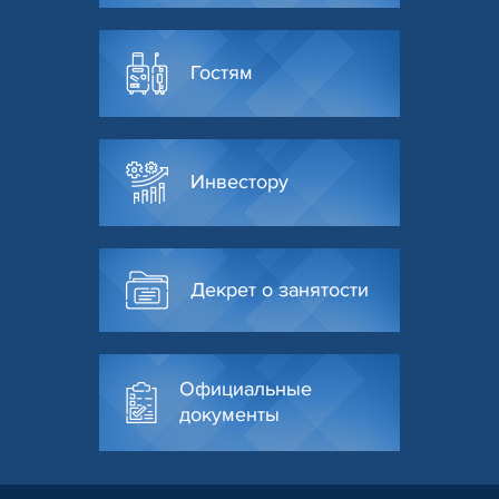
Гостям
Инвестору
Декрет о занятости
Официальные
документы