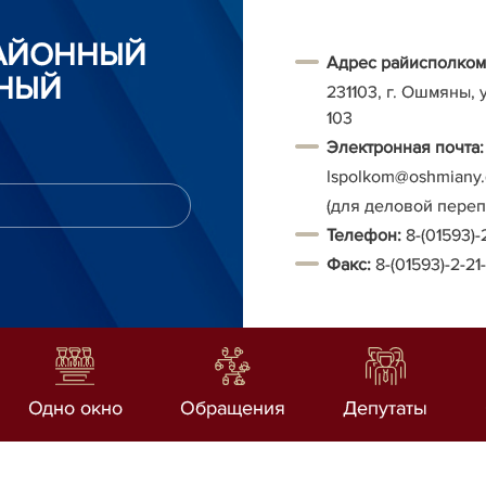
АЙОННЫЙ
Адрес райисполком
НЫЙ
231103, г. Ошмяны, 
103
Электронная почта:
Ispolkom@oshmiany.
(для деловой пере
Т
елефон:
8-(01593)-
Факс:
8-(01593)-2-21
Одно окно
Обращения
Депутаты