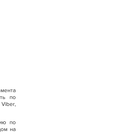
амента
ить по
х
Viber
,
цию по
дом на