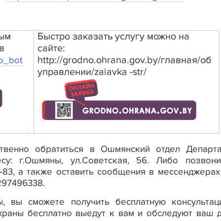
ным
Быстро заказать услугу можно на
в
сайте:
http://grodno.ohrana.gov.by/главная/об
no_bot
управлении/zaiavka -str/
твенно обратиться в Ошмянский отдел Департ
су: г.Ошмяны, ул.Советская, 56. Либо позвон
9-83, а также оставить сообщения в мессенджера
297496338.
ы, вы сможете получить бесплатную консульта
храны бесплатно выедут к вам и обследуют ваш 