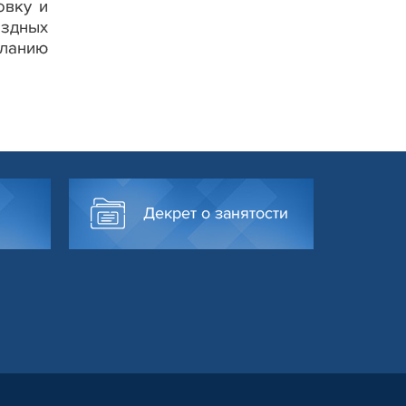
овку и
ездных
еланию
Декрет о занятости