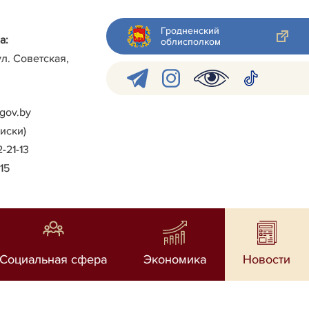
Гродненский
а:
облисполком
ул. Советская,
gov.by
писки)
2-21-13
-15
Социальная сфера
Экономика
Новости