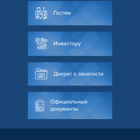
Гостям
Инвестору
Декрет о занятости
Официальные
документы