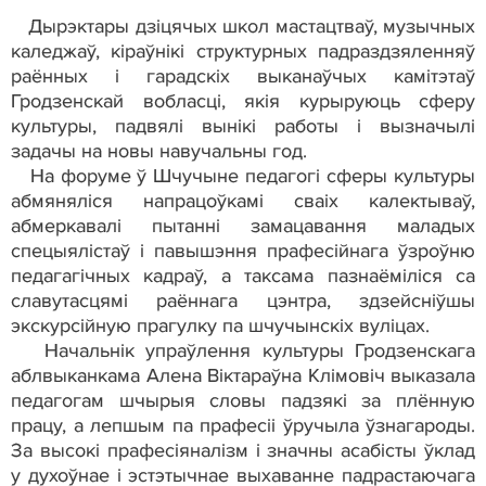
Дырэктары дзіцячых школ мастацтваў, музычных
каледжаў, кіраўнікі структурных падраздзяленняў
раённых і гарадскіх выканаўчых камітэтаў
Гродзенскай вобласці, якія курыруюць сферу
культуры, падвялі вынікі работы і вызначылі
задачы на новы навучальны год.
На форуме ў Шчучыне педагогі сферы культуры
абмяняліся напрацоўкамі сваіх калектываў,
абмеркавалі пытанні замацавання маладых
спецыялістаў і павышэння прафесійнага ўзроўню
педагагічных кадраў, а таксама пазнаёміліся са
славутасцямі раённага цэнтра, здзейсніўшы
экскурсійную прагулку па шчучынскіх вуліцах.
Начальнік упраўлення культуры Гродзенскага
аблвыканкама Алена Віктараўна Клімовіч выказала
педагогам шчырыя словы падзякі за плённую
працу, а лепшым па прафесіі ўручыла ўзнагароды.
За высокі прафесіяналізм і значны асабісты ўклад
у духоўнае і эстэтычнае выхаванне падрастаючага