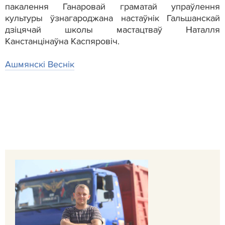
пакалення Ганаровай граматай упраўлення
культуры ўзнагароджана настаўнік Гальшанскай
дзіцячай школы мастацтваў Наталля
Канстанцінаўна Каспяровіч.
Ашмянскі Веснік