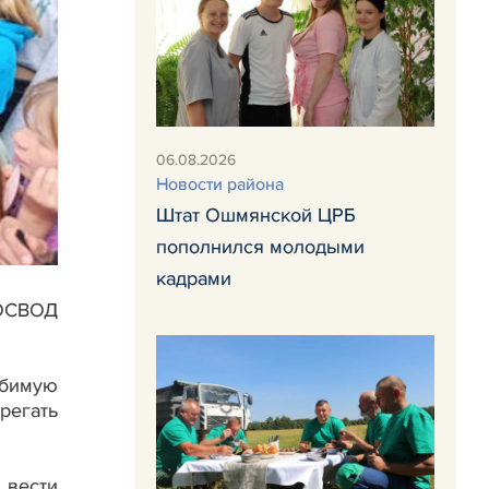
06.08.2026
Новости района
Штат Ошмянской ЦРБ
пополнился молодыми
кадрами
 ОСВОД
юбимую
ерегать
 вести