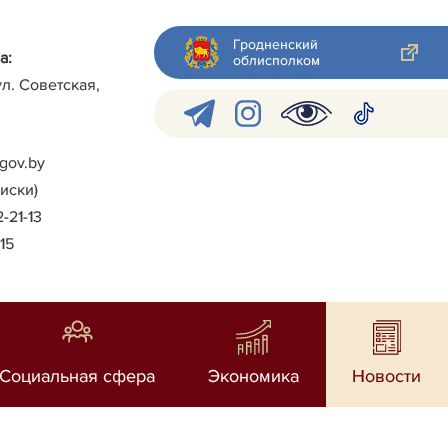
Гродненский
а:
облисполком
ул. Советская,
gov.by
писки)
2-21-13
-15
Социальная сфера
Экономика
Новости