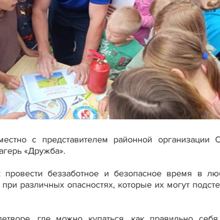
естно с представителем районной организации
агерь «Дружба».
ак провести беззаботное и безопасное время в л
ь при различных опасностях, которые их могут подст
творе, где можно купаться, как правильно себя