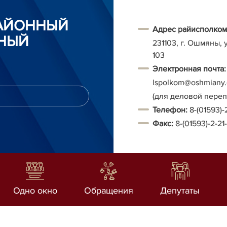
АЙОННЫЙ
Адрес райисполком
НЫЙ
231103, г. Ошмяны, 
103
Электронная почта:
Ispolkom@oshmiany.
(для деловой пере
Т
елефон:
8-(01593)-
Факс:
8-(01593)-2-21
Одно окно
Обращения
Депутаты