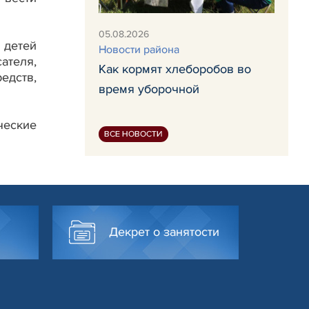
05.08.2026
 детей
Новости района
ателя,
Как кормят хлеборобов во
едств,
время уборочной
ческие
ВСЕ НОВОСТИ
Декрет о занятости