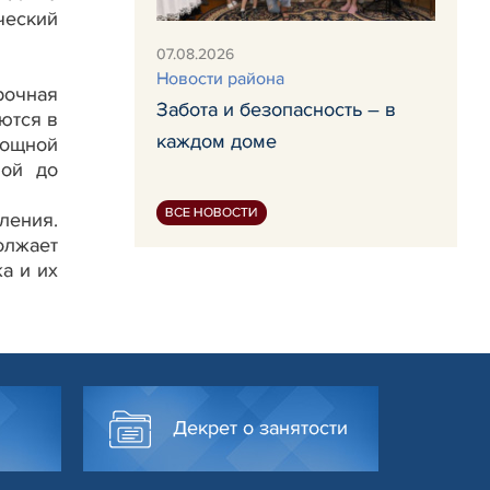
ческий
07.08.2026
Новости района
рочная
Забота и безопасность – в
ются в
каждом доме
ощной
ной до
ВСЕ НОВОСТИ
ления.
лжает
а и их
Декрет о занятости