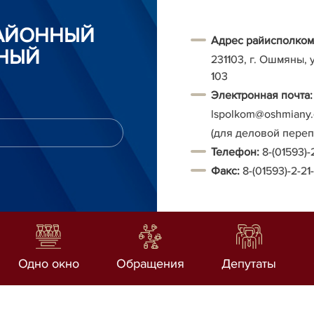
АЙОННЫЙ
Адрес райисполком
НЫЙ
231103, г. Ошмяны, 
103
Электронная почта:
Ispolkom@oshmiany.
(для деловой пере
Т
елефон:
8-(01593)-
Факс:
8-(01593)-2-21
Одно окно
Обращения
Депутаты