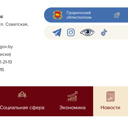
Гродненский
а:
облисполком
ул. Советская,
gov.by
писки)
2-21-13
-15
Социальная сфера
Экономика
Новости