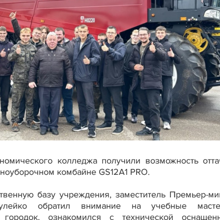
номического колледжа получили возможность отта
рноуборочном комбайне GS12A1 PRO.
твенную базу учреждения, заместитель Премьер-ми
лейко обратил внимание на учебные мастер
й городок, ознакомился с технической оснащен