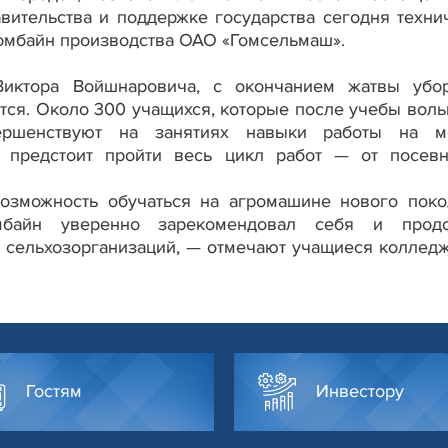
вительства и поддержке государства сегодня техни
омбайн производства ОАО «Гомсельмаш».
иктора Войшнаровича, с окончанием жатвы убо
тся. Около 300 учащихся, которые после учебы воль
ершенствуют на занятиях навыки работы на м
м предстоит пройти весь цикл работ — от посев
возможность обучаться на агромашине нового поко
байн уверенно зарекомендовал себя и продо
 сельхозорганизаций, — отмечают учащиеся колледж
Гостям
Инвестору