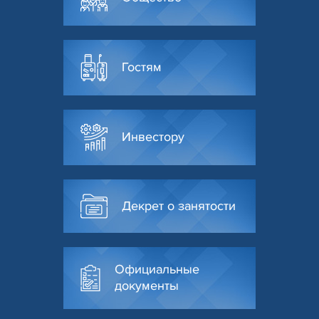
Гостям
Инвестору
Декрет о занятости
Официальные
документы