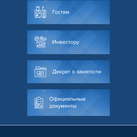
Гостям
Инвестору
Декрет о занятости
Официальные
документы