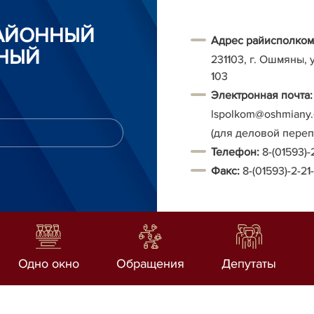
АЙОННЫЙ
Адрес райисполком
НЫЙ
231103, г. Ошмяны, 
103
Электронная почта:
Ispolkom@oshmiany.
(для деловой пере
Т
елефон:
8-(01593)-
Факс:
8-(01593)-2-21
Одно окно
Обращения
Депутаты