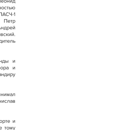
Леонид
ностью
ПАСЧ-1
1 Петр
Андрей
вский.
дитель
анды и
зора и
андиру
инимал
числав
орте и
е тому