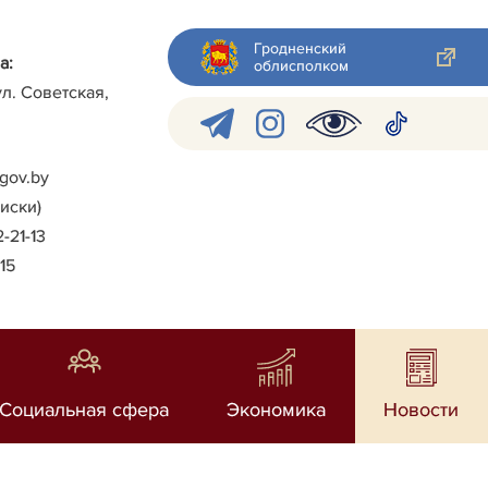
Гродненский
а:
облисполком
ул. Советская,
gov.by
писки)
2-21-13
-15
Социальная сфера
Экономика
Новости