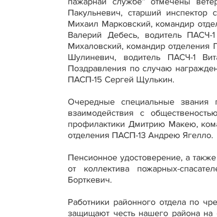
пажарнай службе” отмечены вете
Пакульневич, старший инспектор 
Михаил Марковский, командир отде
Валерий Дебесь, водитель ПАСЧ-1
Михаловский, командир отделения 
Шулиневич, водитель ПАСЧ-1 Вит
Поздравления по случаю награжде
ПАСП-15 Сергей Щулькин.
Очередные специальные звания п
взаимодействия с общественость
профилактики Дмитрию Макею, ком
отделения ПАСП-13 Андрею Ягелло.
Пенсионное удостоверение, а такж
от коллектива пожарных-спасат
Борткевич.
Работники районного отдела по чр
защищают честь нашего района на 