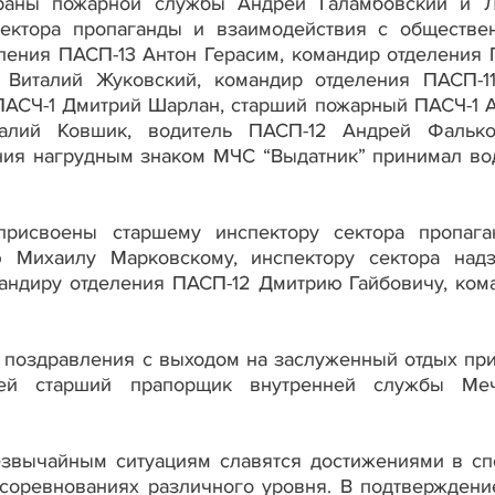
раны пожарной службы Андрей Галамбовский и 
сектора пропаганды и взаимодействия с обществе
ления ПАСП-13 Антон Герасим, командир отделения 
 Виталий Жуковский, командир отделения ПАСП-1
ПАСЧ-1 Дмитрий Шарлан, старший пожарный ПАСЧ-1 
алий Ковшик, водитель ПАСП-12 Андрей Фалько
ния нагрудным знаком МЧС “Выдатник” принимал во
рисвоены старшему инспектору сектора пропаг
ю Михаилу Марковскому, инспектору сектора над
андиру отделения ПАСП-12 Дмитрию Гайбовичу, ком
е поздравления с выходом на заслуженный отдых пр
елей старший прапорщик внутренней службы Ме
езвычайным ситуациям славятся достижениями в сп
соревнованиях различного уровня. В подтверждени