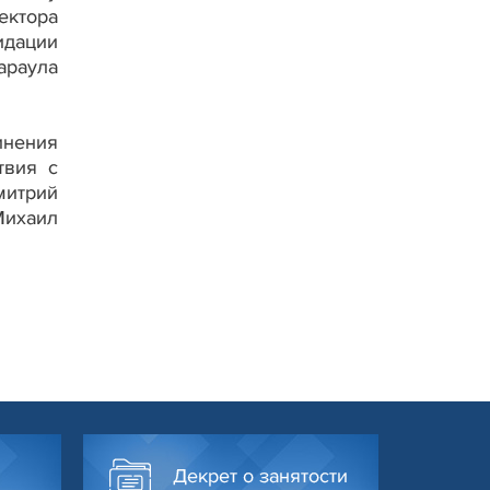
ектора
идации
араула
нения
твия с
митрий
Михаил
Декрет о занятости