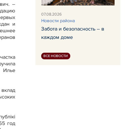
вич. –
идацию
07.08.2026
первых
Новости района
ждан и
Забота и безопасность – в
нешнее
еранов
каждом доме
частка
ВСЕ НОВОСТИ
ручила
и Илье
 вклад
ысоких
ублікі
65 год