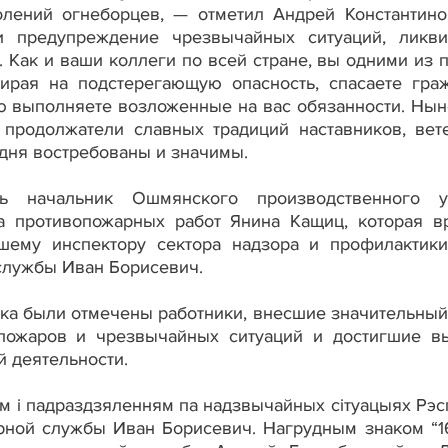
олений огнеборцев, — отметил Андрей Константино
 предупреждение чрезвычайных ситуаций, ликв
. Как и ваши коллеги по всей стране, вы одними из 
ирая на подстерегающую опасность, спасаете гра
ью выполняете возложенные на вас обязанности. Ны
 продолжатели славных традиций наставников, вет
одня востребованы и значимы.
ь начальник Ошмянского производственного у
та противопожарных работ Янина Кащиц, которая в
ршему инспектору сектора надзора и профилактик
 службы Иван Борисевич.
ка были отмечены работники, внесшие значительный
пожаров и чрезвычайных ситуаций и достигшие в
й деятельности.
 і падраздзяленням па надзвычайных сітуацыях Рэсп
рной службы Иван Борисевич. Нагрудным знаком “1