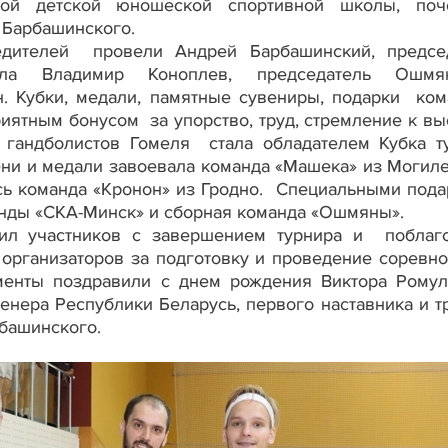
кой детской юношеской спортивной школы, поч
 Барбашинского.
телей провели Андрей Барбашинский, председ
ола Владимир Коноплев, председатель Ошмян
. Кубки, медали, памятные сувениры, подарки ком
риятным бонусом за упорство, труд, стремление к в
 гандболистов Гомеля стала обладателем Кубка т
ени и медали завоевала команда «Машека» из Могиле
ась команда «Кронон» из Гродно. Специальными под
анды «СКА-Минск» и сборная команда «Ошмяны».
 участников с завершением турнира и поблаг
 организаторов за подготовку и проведение соревно
менты поздравили с днем рождения Виктора Ромул
ренера Республики Беларусь, первого наставника и т
башинского.