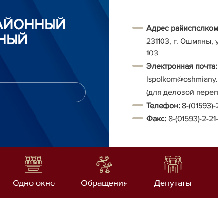
АЙОННЫЙ
Адрес райисполком
НЫЙ
231103, г. Ошмяны, 
103
Электронная почта:
Ispolkom@oshmiany.
(для деловой пере
Т
елефон:
8-(01593)-
Факс:
8-(01593)-2-21
Одно окно
Обращения
Депутаты