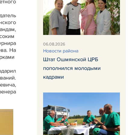
етного
атель
ского
андам,
ысоким
урнира
06.08.2026
ва. На
Новости района
арками
Штат Ошмянской ЦРБ
пополнился молодыми
одарил
кадрами
ваний.
евича,
ренера