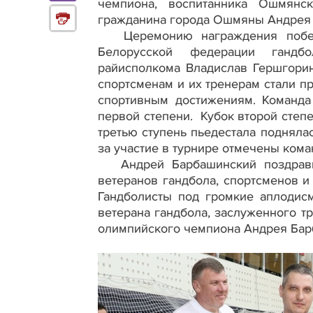
чемпиона, воспитанника Ошмянс
гражданина города Ошмяны Андрея
Церемонию награждения победи
Белорусской федерации гандб
райисполкома Владислав Гершгорин
спортсменам и их тренерам стали п
спортивным достижениям. Команда
первой степени. Кубок второй степ
третью ступень пьедестала поднял
за участие в турнире отмечены ком
Андрей Барбашинский поздравил
ветеранов гандбола, спортсменов и
Гандболисты под громкие аплодис
ветерана гандбола, заслуженного т
олимпийского чемпиона Андрея Бар