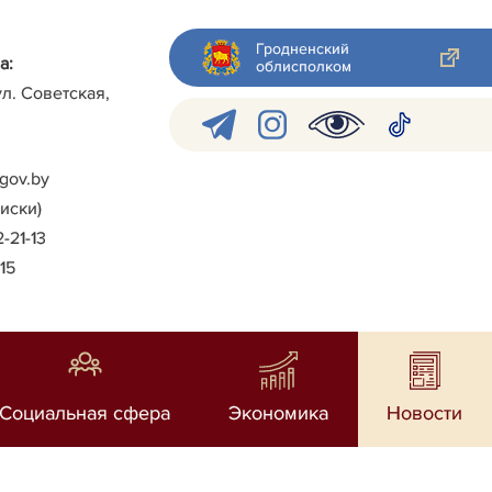
Гродненский
а:
облисполком
ул. Советская,
gov.by
писки)
2-21-13
-15
Социальная сфера
Экономика
Новости