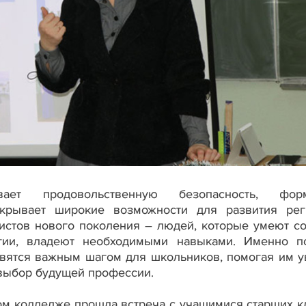
вает продовольственную безопасность, форм
ткрывает широкие возможности для развития рег
истов нового поколения – людей, которые умеют со
гии, владеют необходимыми навыками. Именно п
вятся важным шагом для школьников, помогая им у
 выбор будущей профессии.
м колледже прошла встреча с учащимися старших к