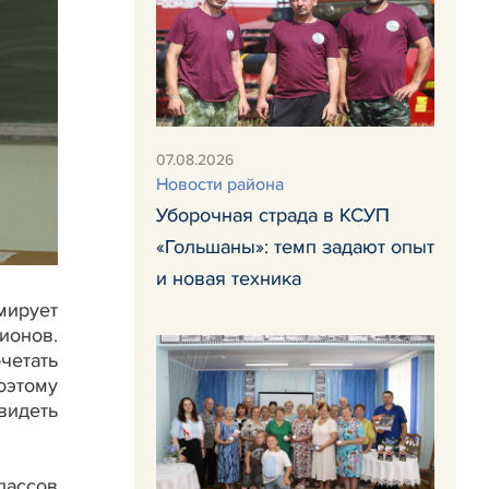
07.08.2026
Новости района
Уборочная страда в КСУП
«Гольшаны»: темп задают опыт
и новая техника
ирует
ионов.
четать
оэтому
видеть
лассов