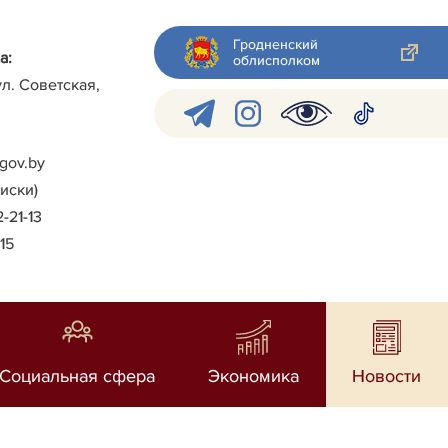
Гродненский
а:
облисполком
ул. Советская,
gov.by
писки)
2-21-13
-15
Социальная сфера
Экономика
Новости