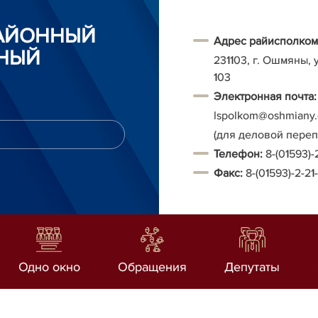
АЙОННЫЙ
Адрес райисполком
НЫЙ
231103, г. Ошмяны, 
103
Электронная почта:
Ispolkom@oshmiany.
(для деловой пере
Т
елефон:
8-(01593)-
Факс:
8-(01593)-2-21
Одно окно
Обращения
Депутаты