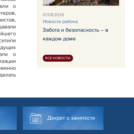
али о
теров,
07.08.2026
истов,
Новости района
давали
Забота и безопасность – в
ейшего
каждом доме
сетили
удущих
зали о
ВСЕ НОВОСТИ
изации
именно
делать
Декрет о занятости