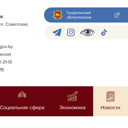
Гродненский
а:
облисполком
ул. Советская,
gov.by
писки)
2-21-13
-15
Социальная сфера
Экономика
Новости