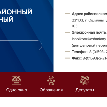
АЙОННЫЙ
Адрес райисполком
НЫЙ
231103, г. Ошмяны, 
103
Электронная почта:
Ispolkom@oshmiany.
(для деловой пере
Т
елефон:
8-(01593)-
Факс:
8-(01593)-2-21
Одно окно
Обращения
Депутаты