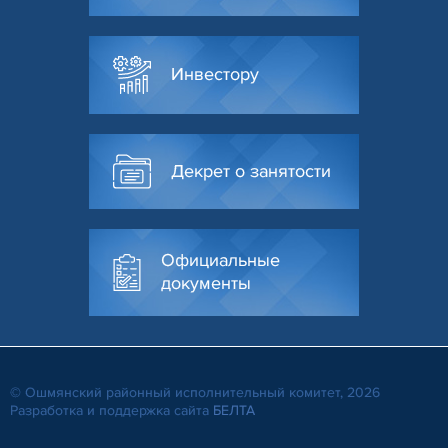
Инвестору
Декрет о занятости
Официальные
документы
© Ошмянский районный исполнительный комитет, 2026
Разработка и поддержка сайта
БЕЛТА