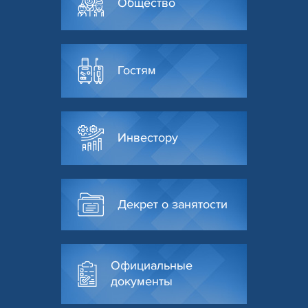
Общество
Гостям
Инвестору
Декрет о занятости
Официальные
документы