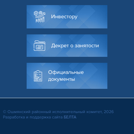
Инвестору
Декрет о занятости
Официальные
документы
© Ошмянский районный исполнительный комитет, 2026
Разработка и поддержка сайта
БЕЛТА