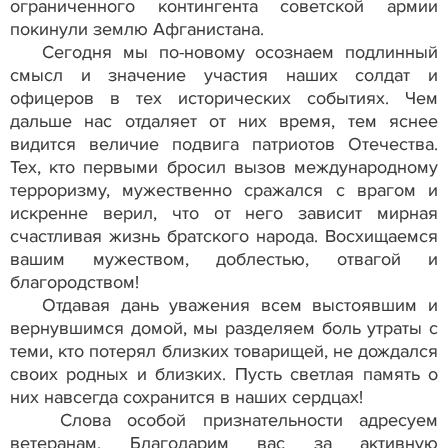
ограниченного контингента советской армии
покинули землю Афганистана.
Сегодня мы по-новому осознаем подлинный
смысл и значение участия наших солдат и
офицеров в тех исторических событи­ях. Чем
дальше нас отдаляет от них время, тем яснее
видится величие подвига патриотов Отечества.
Тех, кто первыми бросил вызов международному
терроризму, мужественно сра­жался с врагом и
искренне верил, что от него зависит мирная
счастливая жизнь братского народа. Восхищаемся
вашим мужеством, доблестью, отвагой и
благородством!
Отдавая дань уважения всем выстоявшим и
вернувшимся до­мой, мы разделяем боль утраты с
теми, кто потерял близких товарищей, не дождался
своих родных и близких. Пусть светлая память о
них навсегда сохранится в наших сердцах!
Слова особой признательности адресуем
ветеранам. Бла­годарим вас за активную