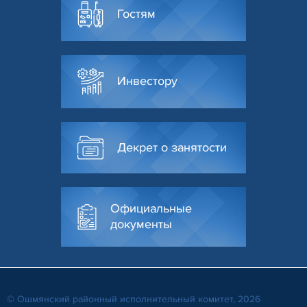
Гостям
Инвестору
Декрет о занятости
Официальные
документы
© Ошмянский районный исполнительный комитет, 2026