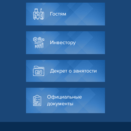
Гостям
Инвестору
Декрет о занятости
Официальные
документы