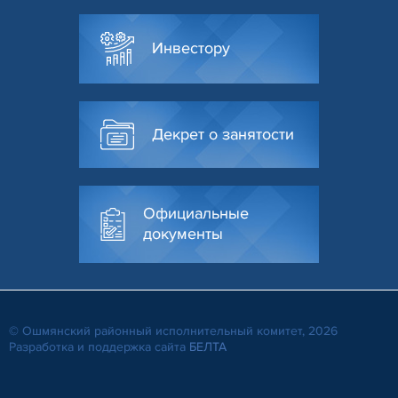
Инвестору
Декрет о занятости
Официальные
документы
© Ошмянский районный исполнительный комитет, 2026
Разработка и поддержка сайта
БЕЛТА