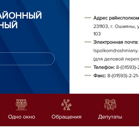
АЙОННЫЙ
Адрес райисполком
НЫЙ
231103, г. Ошмяны, 
103
Электронная почта:
Ispolkom@oshmiany.
(для деловой пере
Т
елефон:
8-(01593)-
Факс:
8-(01593)-2-21
Одно окно
Обращения
Депутаты