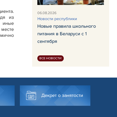
иента.
06.08.2026
одя из
Новости республики
 иные
Новые правила школьного
 месте
питания в Беларуси с 1
амично
сентября
ВСЕ НОВОСТИ
Декрет о занятости