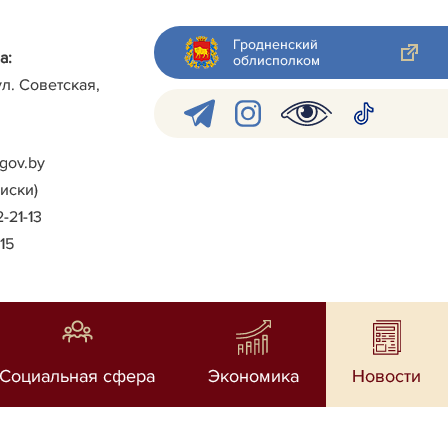
Гродненский
а:
облисполком
ул. Советская,
gov.by
писки)
2-21-13
-15
Социальная сфера
Экономика
Новости