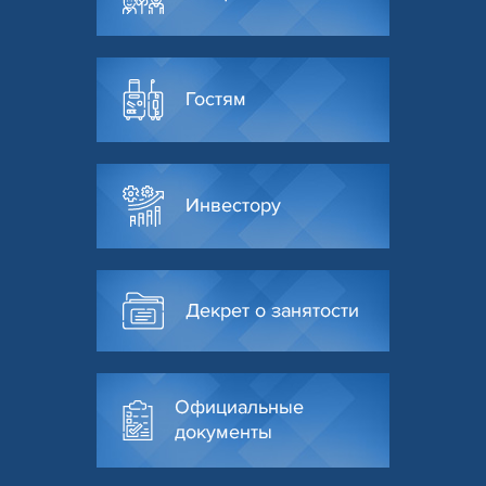
Гостям
Инвестору
Декрет о занятости
Официальные
документы