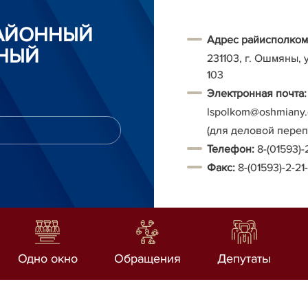
АЙОННЫЙ
Адрес райисполком
НЫЙ
231103, г. Ошмяны, 
103
Электронная почта:
Ispolkom@oshmiany.
(для деловой пере
Т
елефон:
8-(01593)-
Факс:
8-(01593)-2-21
Одно окно
Обращения
Депутаты