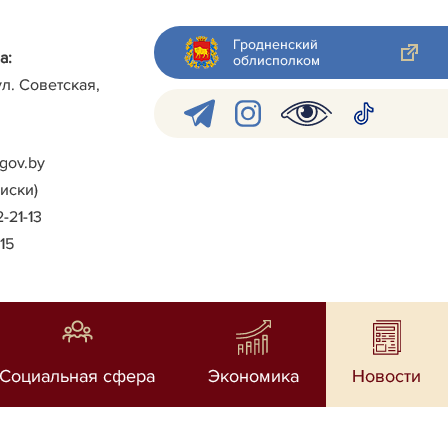
Гродненский
а:
облисполком
ул. Советская,
gov.by
писки)
2-21-13
-15
Социальная сфера
Экономика
Новости