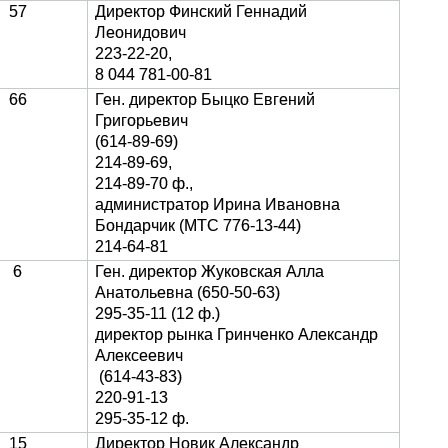
57
Директор Финский Геннадий
Леонидович
223-22-20,
8 044 781-00-81
66
Ген. директор Быцко Евгений
Григорьевич
(614-89-69)
214-89-69,
214-89-70 ф.,
администратор Ирина Ивановна
Бондарчик (МТС 776-13-44)
214-64-81
6
Ген. директор Жуковская Алла
Анатольевна (650-50-63)
295-35-11 (12 ф.)
директор рынка Гринченко Александр
Алексеевич
(614-43-83)
220-91-13
295-35-12 ф.
15
Директор Новик Александр