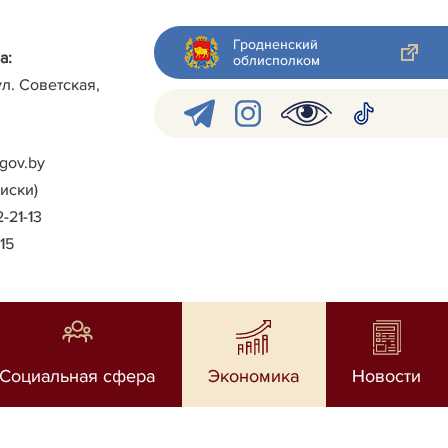
Гродненский
а:
облисполком
ул. Советская,
gov.by
писки)
2-21-13
-15
Социальная сфера
Экономика
Новости