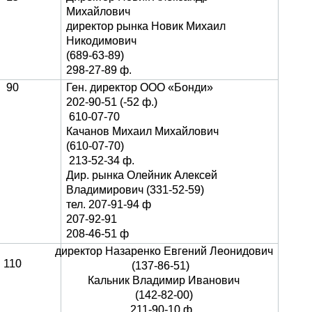
Михайлович
директор рынка Новик Михаил
Никодимович
(689-63-89)
298-27-89 ф.
90
Ген. директор ООО «Бонди»
202-90-51 (-52 ф.)
610-07-70
Качанов Михаил Михайлович
(610-07-70)
213-52-34 ф.
Дир. рынка Олейник Алексей
Владимирович (331-52-59)
тел. 207-91-94 ф
207-92-91
208-46-51 ф
директор Назаренко Евгений Леонидович
110
(137-86-51)
Кальник Владимир Иванович
(142-82-00)
211-90-10 ф.,