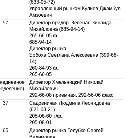
(633-05-72)
Управляющий рынком Кулиев Джамбул
Амзоевич
57
Директор предпр. Зеленая Зинаида
Михайловна (685-94-14)
265-66-05 ф.,
685-94-14
Директор рынка
Бобоха Светлана Алексеевна (399-68-
14)
260-84-93 ф.,
265-66-05
жедневное
Директор Хмельницкий Николай
ределение)
Михайлович
292-66-08 приемная, 292-56-06 факс
37
Садовничая Людмила Леонидовна
(621-03-21)
205-06-60 т./ф.,
205-08-01
65
Директор рынка Голубко Сергей
Вадимович