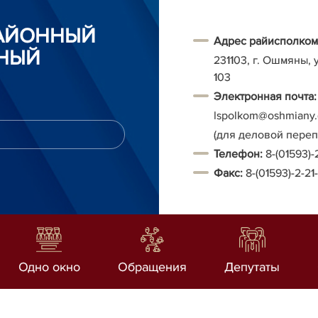
АЙОННЫЙ
Адрес райисполком
НЫЙ
231103, г. Ошмяны, 
103
Электронная почта:
Ispolkom@oshmiany.
(для деловой пере
Т
елефон:
8-(01593)-
Факс:
8-(01593)-2-21
Одно окно
Обращения
Депутаты