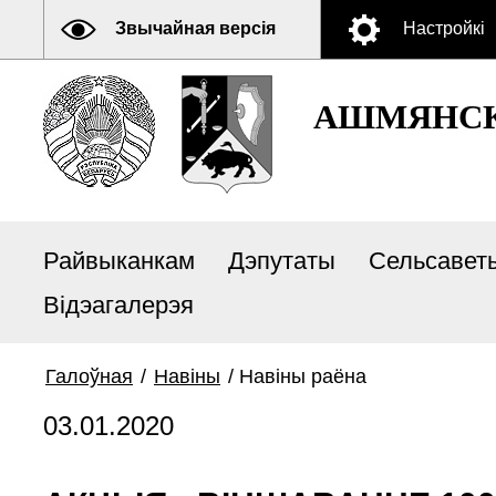
Звычайная версія
Настройкі
АШМЯНСК
Райвыканкам
Дэпутаты
Сельсавет
Відэагалерэя
Галоўная
/
Навiны
/
Навiны раёна
03.01.2020