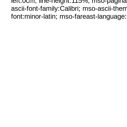
left:0cm; line-height:115%; mso-paginat
ascii-font-family:Calibri; mso-ascii-th
font:minor-latin; mso-fareast-languag