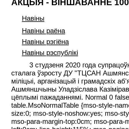
АКЦЫЯ - ВІНШАВАННЕ 1
Навiны
Навiны раёна
Навiны рэгiёна
Навiны рэспублiкi
3 студзеня 2020 года супрацоўнік
сталага ўзросту ДУ "ТЦСАН Ашмянск
міліцыі, арганізацый і грамадскіх а
Ашмяншчыны Уладзіслава Казіміраві
цёплымі пажаданнямі. Normal 0 false 
table.MsoNormalTable {mso-style-name
size:0; mso-style-noshow:yes; mso-styl
mso-para-margin-top:0cm; mso-para-ma