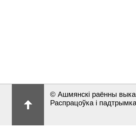
© Ашмянскi раённы выкан
Распрацоўка і падтрымка