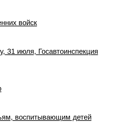
нних войск
, 31 июля, Госавтои­нспекция
ю
мьям, воспитывающим детей