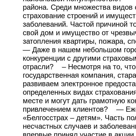
района. Среди множества видов
страхование строений и имуществ
заболеваний. Частой причиной т
свой дом и имущество от чрезвыч
затопления квартиры, пожара, с
— Даже в нашем небольшом город
конкуренции с другими страховы
отрасли? – Несмотря на то, что 
государственная компания, стар
развиваем электронное предоста
определенных видах страхования
месте и могут дать грамотную к
привлечением клиентов? — Ежег
«Белгосстрах – детям». Часть п
несчастных случаев и заболеван
впервые принял участие в акции