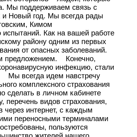
а. Мы поддерживаем связь с
и Новый год. Мы всегда рады
товским, Кимом
спытаний. Как на вашей работе
скому району одним из первых
вания от опасных заболеваний.
ным предложением. Конечно,
 коронавирусную инфекцию, стали
й. Мы всегда идем навстречу
ьного комплексного страхования
но сделать в личном кабинете
, перечень видов страхования,
в через интернет, с каждым
ьшими переносными терминалами
востребованы, пользуются
ьшинство жителей нашего