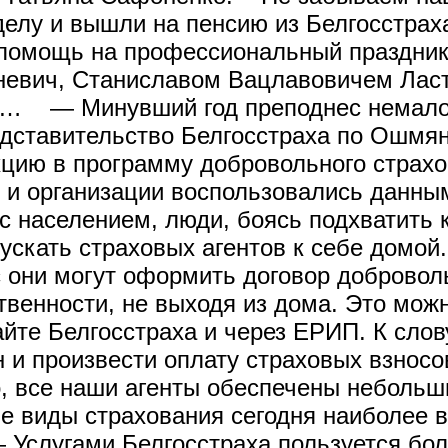
делу и вышли на пенсию из Белгосстрах
помощь на профессиональный праздник 
невич, Станиславом Вацлавовичем Лас
… — Минувший год преподнес немало и
ставительство Белгосстраха по Ошмян
цию в программу добровольного страхо
ди и организации воспользовались дан
 с населением, люди, боясь подхватить
ускать страховых агентов к себе домо
 они могут оформить договор добровол
твенности, не выходя из дома. Это мож
йте Белгосстраха и через ЕРИП. К слову
 и произвести оплату страховых взносо
го, все наши агенты обеспечены небол
 виды страхования сегодня наиболее 
слугами Белгосстраха пользуется бол