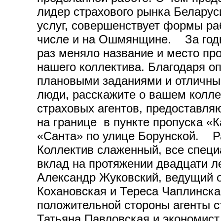
лидер страхового рынка Беларус
услуг, совершенствует формы раб
числе и на Ошмянщине. За годы
раз меняло название и место пр
нашего коллектива. Благодаря 
плановыми заданиями и отличны
люди, расскажите о вашем колле
страховых агентов, предоставля
на границе в пункте пропуска «К
«Санта» по улице Борунской. Ра
Коллектив слаженный, все специ
вклад на протяжении двадцати л
Александр Жуковский, ведущий о
Кохановская и Тереса Чаплинск
положительной стороны агенты 
Татьяна Павловская и экономис