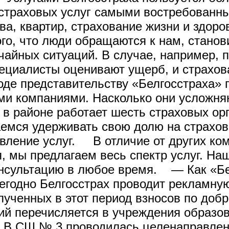
 страховых услуг самыми востребованн
а, квартир, страхование жизни и здоро
ого, что люди обращаются к нам, стано
айных ситуаций. В случае, например, п
пециалисты оценивают ущерб, и страхо
е представительству «Белгосстраха» п
ми компаниями. Насколько они усложня
в районе работает шесть страховых орг
аемся удерживать свою долю на страхов
вление услуг. В отличие от других ко
, мы предлагаем весь спектр услуг. На
онсультацию в любое время. — Как «Бе
одно Белгосстрах проводит рекламну
олученных в этот период взносов по доб
ий перечисляется в учреждения образо
. В СШ № 3 проводилась целенаправлен