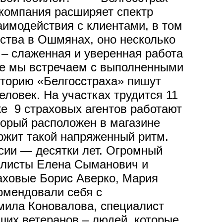
 компания расширяет спектр
аимодействия с клиентами, в том
тва в Ошмянах, оно несколько
 – слаженная и уверенная работа
ие мы встречаем с выполненными
торию «Белгосстраха» пишут
ловек. На участках трудится 11
е 9 страховых агентов работают
торый расположен в магазине
ржит такой напряженный ритм.
сии — десятки лет. Огромный
алисты Елена Сыманович и
аховые Борис Аверко, Мария
омендовали себя с
мила Коновалова, специалист
их ветеранов – людей, которые