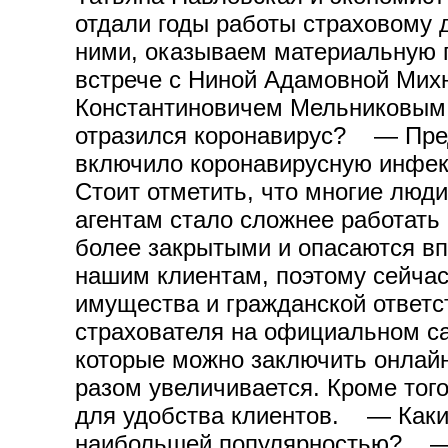
отдали годы работы страховому 
ними, оказываем материальную 
встрече с Ниной Адамовной Мих
Константиновичем Мельниковым
отразился коронавирус? — Пред
включило коронавирусную инфек
Стоит отметить, что многие лю
агентам стало сложнее работать
более закрытыми и опасаются вп
нашим клиентам, поэтому сейчас
имущества и гражданской ответс
страхователя на официальном са
которые можно заключить онлайн
разом увеличивается. Кроме то
для удобства клиентов. — Какие
наибольшей популярностью? — У