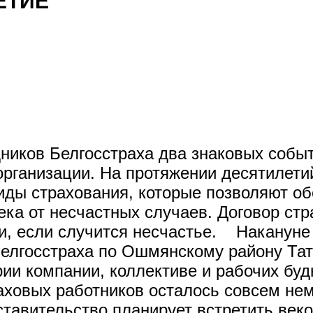
ЕТИЕ
ников Белгосстраха два знаковых собы
организации. На протяжении десятилети
ды страхования, которые позволяют об
ека от несчастных случаев. Договор стр
, если случится несчастье. Накануне 
Белгосстраха по Ошмянскому району Та
ории компании, коллективе и рабочих б
аховых работников осталось совсем нем
ставительство планирует встретить ве