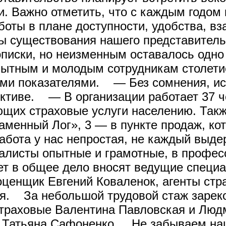
и. Важно отметить, что с каждым годом
оты в плане доступности, удобства, вз
 существования нашего представительс
описки, но неизменным оставалось одно
опытным и молодым сотрудникам столет
ми показателями. — Без сомнения, ис
ктиве. — В организации работает 37 че
ющих страховые услуги населению. Такж
аменный Лог», 3 — в пункте продаж, ко
бота у нас непростая, не каждый выде
алисты опытные и грамотные, в профес
ет в общее дело вносят ведущие специ
ценщик Евгений Коваленок, агенты стр
ая. За небольшой трудовой стаж зарек
страховые Валентина Павловская и Люд
т Татьяна Сафоненко. Не забываем наш