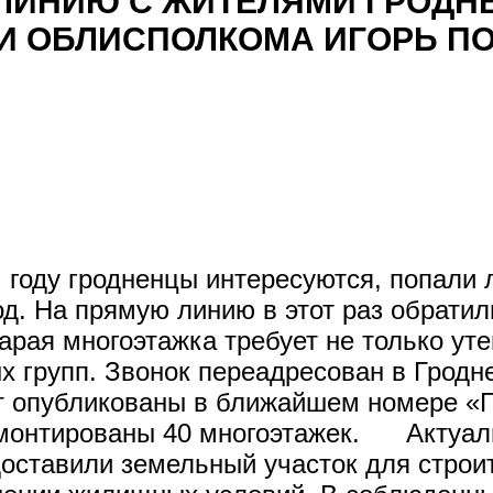
ЛИНИЮ С ЖИТЕЛЯМИ ГРОДН
 ОБЛИСПОЛКОМА ИГОРЬ П
оду гродненцы интересуются, попали л
од. На прямую линию в этот раз обрати
рая многоэтажка требует не только уте
х групп. Звонок переадресован в Гродн
т опубликованы в ближайшем номере «Г
ремонтированы 40 многоэтажек. Актуал
доставили земельный участок для строи