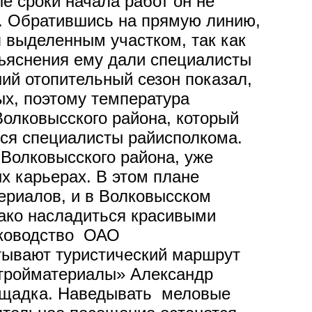
 сроки начала работ он не
а. Обратившись на прямую линию,
я выделенным участком, так как
зъяснения ему дали специалисты
й отопительный сезон показал,
ых, поэтому температура
олковысского района, который
утся специалисты райисполкома.
Волковысского района, уже
х карьерах. В этом плане
териалов, и в Волковысском
ако насладиться красивыми
уководство ОАО
тывают туристический маршрут
стройматериалы» Александр
лощадка. Наведывать меловые