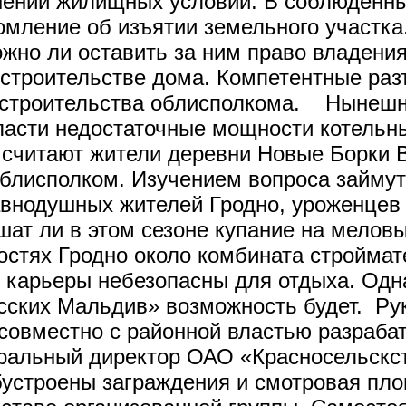
ении жилищных условий. В соблюденные
омление об изъятии земельного участк
ожно ли оставить за ним право владени
 строительстве дома. Компетентные ра
остроительства облисполкома. Нынешни
бласти недостаточные мощности котельн
 считают жители деревни Новые Борки В
облисполком. Изучением вопроса займ
авнодушных жителей Гродно, уроженцев 
шат ли в этом сезоне купание на меловы
ностях Гродно около комбината стройма
карьеры небезопасны для отдыха. Одн
сских Мальдив» возможность будет. Р
совместно с районной властью разраба
еральный директор ОАО «Красносельск
обустроены заграждения и смотровая п