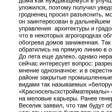
дома как нуждающемуся в улучш
уложился, поэтому получил увед
гродненец просил разъяснить, м
он заинтересован в дальнейшем
управления архитектуры и град
что в некоторых агрогородках о
обогрева домов заниженная. Так
обратились на прямую линию в 
До лета еще далеко, однако нер
сейчас интересует вопрос: разре
мнение однозначное: и в окрест
районе закрытые промышленные 
видами так называемых «белору
«Красносельскстройматериалы» 
на меловые карьеры. Ранее ген
Веселик заявил, что там будут 