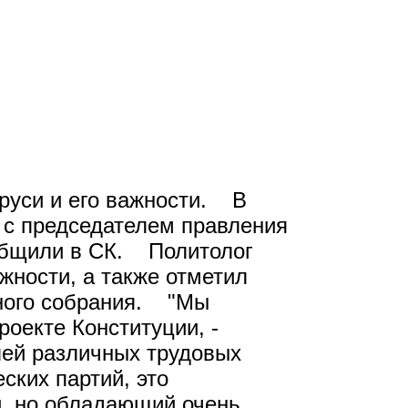
руси и его важности. В
 с председателем правления
общили в СК. Политолог
жности, а также отметил
дного собрания. "Мы
оекте Конституции, -
лей различных трудовых
ских партий, это
й, но обладающий очень