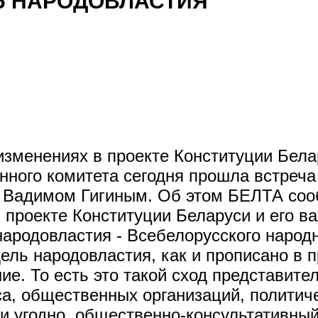
Ь НАРОДОВЛАСТИЯ
зменениях в проекте Конституции Бела
ного комитета сегодня прошла встреча
" Вадимом Гигиным. Об этом БЕЛТА со
 проекте Конституции Беларуси и его ва
народовластия - Всебелорусского наро
ль народовластия, как и прописано в пр
ие. То есть это такой сход представите
са, общественных организаций, политиче
ли угодно, общественно-консультативны