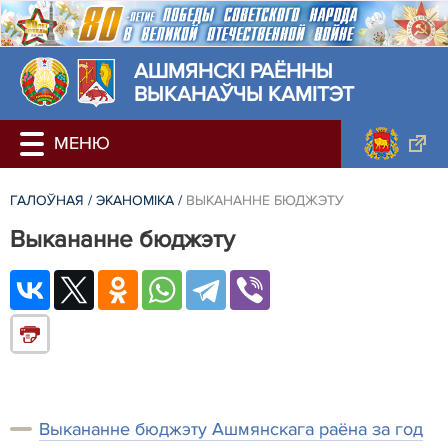
АШМЯНСКI РАЁННЫ
ВЫКАНАЎЧЫ КАМІТЭТ
ГАЛОЎНАЯ
/
ЭКАНОМІКА
/
ВЫКАНАННЕ БЮДЖЭТУ
Выкананне бюджэту
Выкананне бюджэту Ашмянскага раёна за год