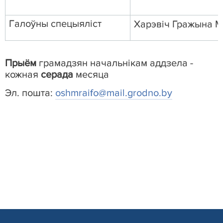
Г
алоўны
спецыяліст
Харэвіч Гражына М
Прыём
грамадзян
начальнікам
аддзела
-
кожная
серада
месяца
Эл. пошта:
oshmraifo
@
mail
.
grodno
.
by