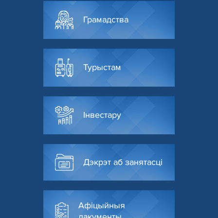
Грамадства
Турыстам
Інвестару
Дэкрэт аб занятасці
Афіцыйныя
дакументы