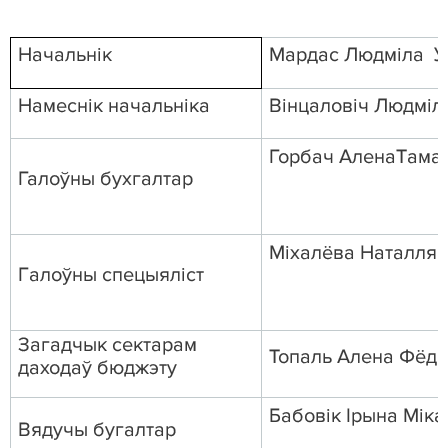
Н
ачальнік
Мардас
Людміла
У
Намеснік
начальн
іка
В
інцаловіч
Людм
і
л
Горбач
Алена
Т
а
ма
Галоўны бухгалтар
М
іхалёва
Натал
ля
Г
алоўны спецыяліст
Загадчык сектарам
Топ
ал
ь
Алена
Ф
ё
д
даходаў бюджэту
Бабовік Ірына Міка
Вядучы бугалтар