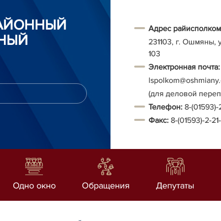
АЙОННЫЙ
Адрес райисполком
НЫЙ
231103, г. Ошмяны, 
103
Электронная почта:
Ispolkom@oshmiany.
(для деловой пере
Т
елефон:
8-(01593)-
Факс:
8-(01593)-2-21
Одно окно
Обращения
Депутаты