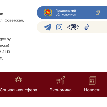
Гродненский
а:
облисполком
ул. Советская,
gov.by
писки)
2-21-13
-15
Социальная сфера
Экономика
Новости