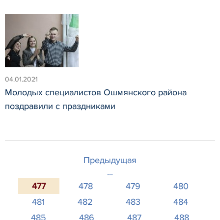
04.01.2021
Молодых специалистов Ошмянского района
поздравили с праздниками
Предыдущая
...
477
478
479
480
481
482
483
484
485
486
487
488