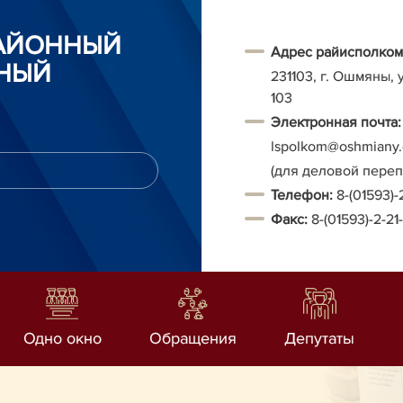
АЙОННЫЙ
Адрес райисполком
НЫЙ
231103, г. Ошмяны, 
103
Электронная почта:
Ispolkom@oshmiany.
(для деловой пере
Т
елефон:
8-(01593)-
Факс:
8-(01593)-2-21
Одно окно
Обращения
Депутаты