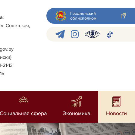
Гродненский
а:
облисполком
ул. Советская,
gov.by
писки)
2-21-13
-15
Социальная сфера
Экономика
Новости