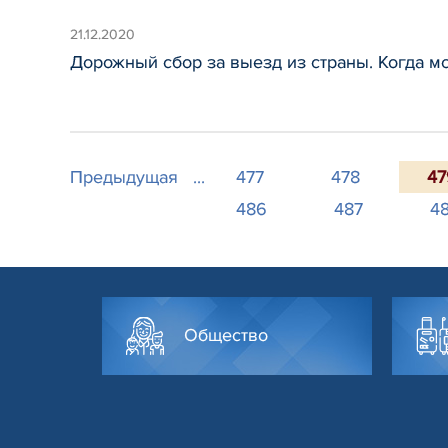
21.12.2020
Дорожный сбор за выезд из страны. Когда мо
Предыдущая
...
477
478
47
486
487
4
Общество