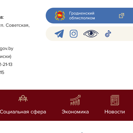
Гродненский
а:
облисполком
ул. Советская,
gov.by
писки)
2-21-13
-15
Социальная сфера
Экономика
Новости