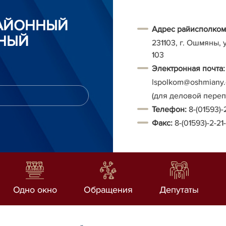
АЙОННЫЙ
Адрес райисполком
НЫЙ
231103, г. Ошмяны, 
103
Электронная почта:
Ispolkom@oshmiany.
(для деловой пере
Т
елефон:
8-(01593)-
Факс:
8-(01593)-2-21
Одно окно
Обращения
Депутаты