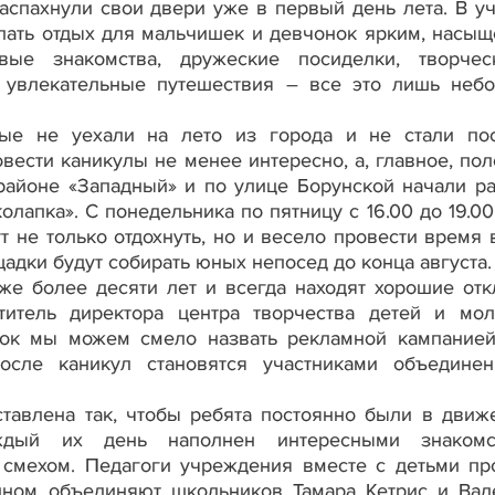
пахнули свои двери уже в первый день лета. В у
елать отдых для мальчишек и девчонок ярким, насы
ые знакомства, дружеские посиделки, творче
и, увлекательные путешествия – все это лишь неб
 не уехали на лето из города и не стали по
вести каникулы не менее интересно, а, главное, пол
районе «Западный» и по улице Борунской начали ра
лапка». С понедельника по пятницу с 16.00 до 19.00
т не только отдохнуть, но и весело провести время 
адки будут собирать юных непосед до конца августа.
 более десяти лет и всегда находят хорошие отк
титель директора центра творчества детей и мо
док мы можем смело назвать рекламной кампанией
сле каникул становятся участниками объедине
влена так, чтобы ребята постоянно были в движ
аждый их день наполнен интересными знакомст
 смехом. Педагоги учреждения вместе с детьми пр
дном объединяют школьников Тамара Кетрис и Вал