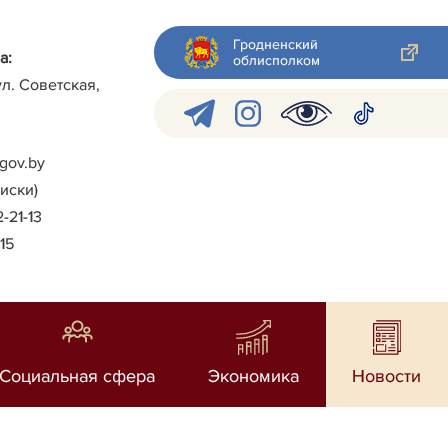
Гродненский
а:
облисполком
ул. Советская,
gov.by
писки)
2-21-13
-15
Социальная сфера
Экономика
Новости