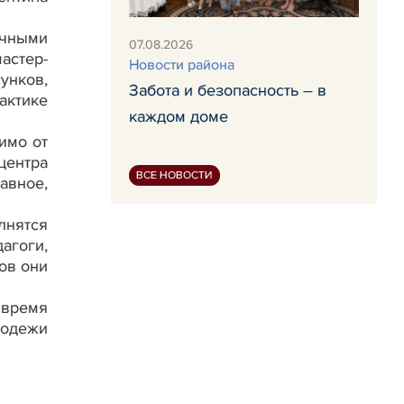
ичными
07.08.2026
астер-
Новости района
унков,
Забота и безопасность – в
актике
каждом доме
имо от
центра
ВСЕ НОВОСТИ
авное,
лнятся
агоги,
сов они
 время
лодежи