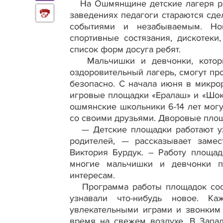
На Ошмянщине детские лагеря рас
заведениях педагоги стараются сд
событиями и незабываемым. Нов
спортивные состязания, дискотек
список форм досуга ребят.
Мальчишки и девчонки, которые
оздоровительный лагерь, смогут про
безопасно. С начала июня в микро
игровые площадки «Ералаш» и «Шоко
ошмянские школьники 6-14 лет могу
со своими друзьями. Дворовые площ
— Детские площадки работают уже
родителей, — рассказывает замес
Виктория Бурдук. – Работу площа
многие мальчишки и девчонки по
интересам.
Программа работы площадок соста
узнавали что-нибудь новое. К
увлекательными играми и звонким
время на свежем воздухе. В Запа