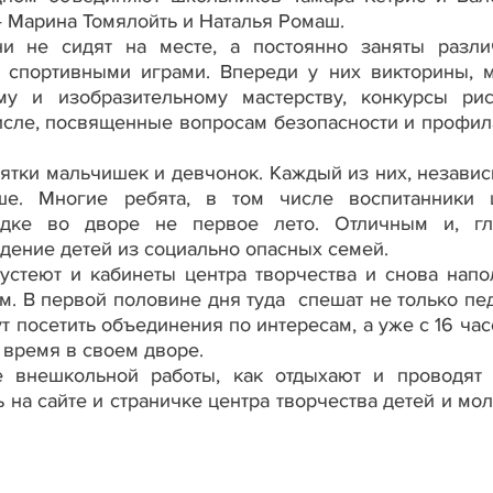
— Марина Томялойть и Наталья Ромаш.
 не сидят на месте, а постоянно заняты разл
 спортивными играми. Впереди у них викторины, м
му и изобразительному мастерству, конкурсы рис
исле, посвященные вопросам безопасности и профил
тки мальчишек и девчонок. Каждый из них, независ
уше. Многие ребята, в том числе воспитанники 
адке во дворе не первое лето. Отличным и, гл
ение детей из социально опасных семей.
стеют и кабинеты центра творчества и снова напо
м. В первой половине дня туда спешат не только пед
т посетить объединения по интересам, а уже с 16 ча
 время в своем дворе.
нешкольной работы, как отдыхают и проводят
 на сайте и страничке центра творчества детей и мо