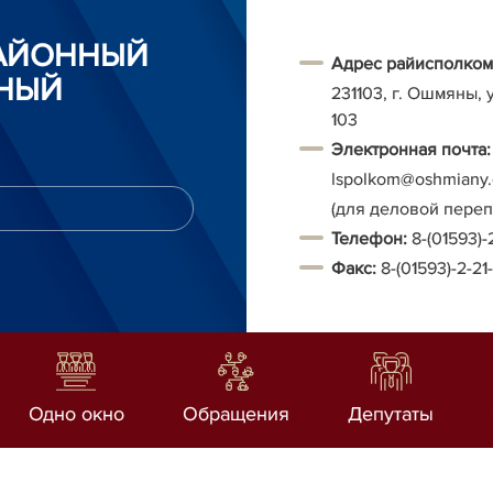
АЙОННЫЙ
Адрес райисполком
НЫЙ
231103, г. Ошмяны, 
103
Электронная почта:
Ispolkom@oshmiany.
(для деловой пере
Т
елефон:
8-(01593)-
Факс:
8-(01593)-2-21
Одно окно
Обращения
Депутаты