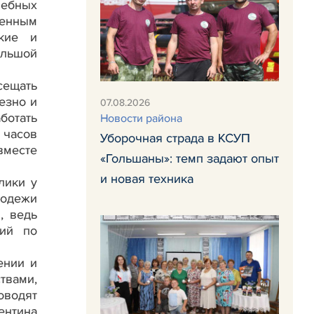
чебных
щенным
ские и
ольшой
сещать
езно и
07.08.2026
ботать
Новости района
 часов
Уборочная страда в КСУП
вместе
«Гольшаны»: темп задают опыт
и новая техника
лики у
лодежи
, ведь
ний по
ении и
вами,
оводят
ентина