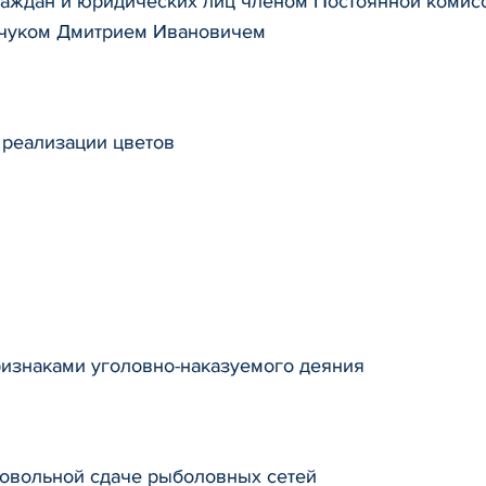
раждан и юридических лиц членом Постоянной комис
рчуком Дмитрием Ивановичем
 реализации цветов
изнаками уголовно-наказуемого деяния
ровольной сдаче рыболовных сетей