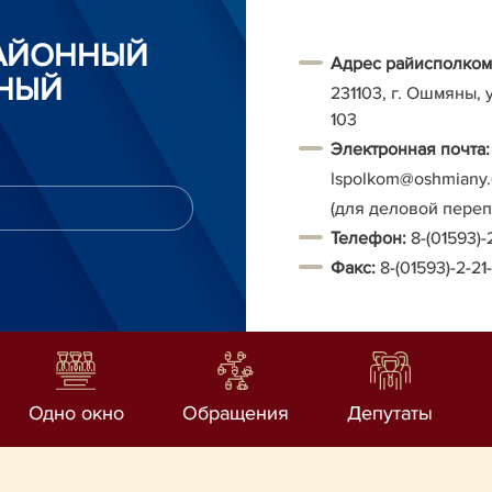
АЙОННЫЙ
Адрес райисполком
НЫЙ
231103, г. Ошмяны, 
103
Электронная почта:
Ispolkom@oshmiany.
(для деловой пере
Т
елефон:
8-(01593)-
Факс:
8-(01593)-2-21
Одно окно
Обращения
Депутаты