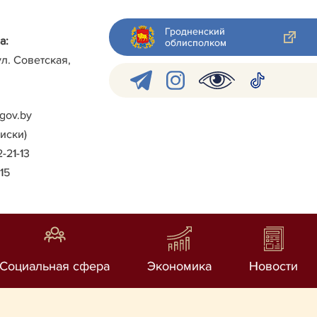
Гродненский
а:
облисполком
ул. Советская,
gov.by
писки)
2-21-13
-15
Социальная сфера
Экономика
Новости