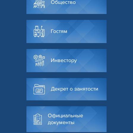
Общество
Гостям
Инвестору
Декрет о занятости
Официальные
документы