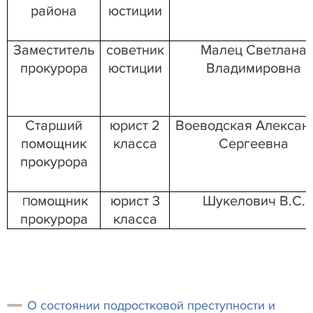
района
юстиции
Заместитель
советник
Малец Светлана
прокурора
юстиции
Владимировна
Старший
юрист 2
Воеводская
Алексан
помощник
класса
Сергеевна
прокурора
омощник
юрист 3
Шукелович В.С.
П
прокурора
класса
О состоянии подростковой преступности и