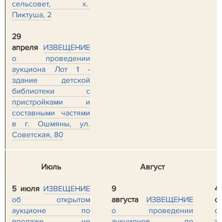
сельсовет, х.
Пиктуша, 2
29
апреля
ИЗВЕЩЕНИЕ
о проведении
аукциона Лот 1 -
здание детской
библиотеки с
пристройками и
составными частями
в г. Ошмяны, ул.
Советская, 80
Июль
Август
5 июля
ИЗВЕЩЕНИЕ
9
4
об открытом
августа
ИЗВЕЩЕНИЕ
с
аукционе по
о проведении
о
продаже не
аукционов по
э