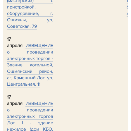
(мастерских) с
т
пристройкой,
б
оборудование, г.
З
Ошмяны, ул.
Советская, 79
17
апреля
ИЗВЕЩЕНИЕ
о проведении
электронных торгов -
Здание котельной,
Ошмянский район,
аг. Каменный Лог, ул.
Центральная, 11
17
апреля
ИЗВЕЩЕНИЕ
о проведении
электронных торгов
Лот 1 - здание
нежилое (дом КБО,