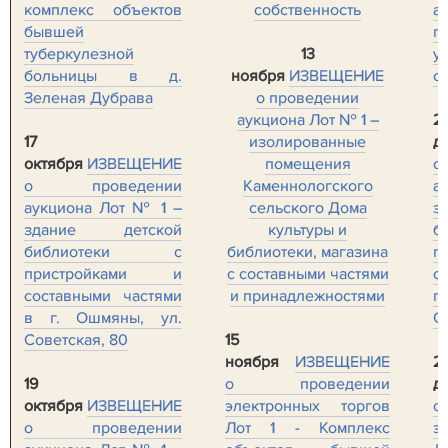
комплекс объектов
собственность
а
бывшей
п
туберкулезной
13
у
больницы в д.
ноября
ИЗВЕЩЕНИЕ
с
Зеленая Дубрава
о проведении
аукциона Лот № 1 –
2
17
изолированные
д
октября
ИЗВЕЩЕНИЕ
помещения
о
о проведении
Каменнологского
а
аукциона Лот № 1 –
сельского Дома
з
здание детской
культуры и
б
библиотеки с
библиотеки, магазина
п
пристройками и
с составными частями
с
составными частями
и принадлежностями
г
в г. Ошмяны, ул.
С
Советская, 80
15
ноября
ИЗВЕЩЕНИЕ
2
19
о проведении
д
октября
ИЗВЕЩЕНИЕ
электронных торгов
о
о проведении
Лот 1 - Комплекс
э