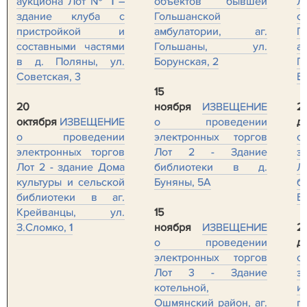
аукциона Лот № 1 –
объектов бывшей
Л
здание клуба с
Гольшанской
о
пристройкой и
амбулатории, аг.
Г
составными частями
Гольшаны, ул.
а
в д. Поляны, ул.
Борунская, 2
Г
Советская, 3
Б
15
20
ноября
ИЗВЕЩЕНИЕ
2
октября
ИЗВЕЩЕНИЕ
о проведении
д
о проведении
электронных торгов
о
электронных торгов
Лот 2 - Здание
э
Лот 2 - здание Дома
библиотеки в д.
Л
культуры и сельской
Буняны, 5А
б
библиотеки в аг.
Б
Крейванцы, ул.
15
З.Сломко, 1
ноября
ИЗВЕЩЕНИЕ
2
о проведении
д
электронных торгов
о
Лот 3 - Здание
э
котельной,
и
Ошмянский район, аг.
п