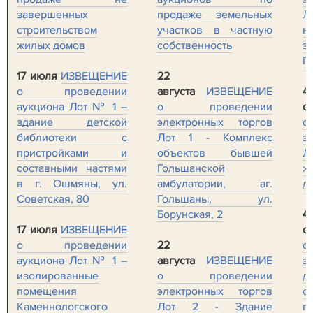
завершенных
продаже земельных
Л
строительством
участков в частную
н
жилых домов
собственность
з
Г
17 июля
ИЗВЕЩЕНИЕ
22
о проведении
августа
ИЗВЕЩЕНИЕ
4
аукциона Лот № 1 –
о проведении
с
здание детской
электронных торгов
о
библиотеки с
Лот 1 - Комплекс
э
пристройками и
объектов бывшей
составными частями
Гольшанской
ж
в г. Ошмяны, ул.
амбулатории, аг.
д
Советская, 80
Гольшаны, ул.
Борунская, 2
4
17 июля
ИЗВЕЩЕНИЕ
с
о проведении
22
о
аукциона Лот № 1 –
августа
ИЗВЕЩЕНИЕ
э
изолированные
о проведении
д
помещения
электронных торгов
с
Каменнологского
Лот 2 - Здание
п