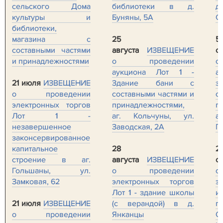
сельского Дома
библиотеки в д.
д
культуры и
Буняны, 5А
С
библиотеки,
магазина с
25
5
составными частями
августа
ИЗВЕЩЕНИЕ
с
и принадлежностями
о проведении
о
аукциона Лот 1 -
а
21 июля
ИЗВЕЩЕНИЕ
Здание бани с
з
о проведении
составными частями и
с
электронных торгов
принадлежностями,
п
Лот 1 -
аг. Кольчуны, ул.
а
незавершенное
Заводская, 2А
Га
законсервированное
капитальное
28
2
строение в аг.
августа
ИЗВЕЩЕНИЕ
с
Гольшаны, ул.
о проведении
о
Замковая, 62
электронных торгов
э
Лот 1 - здание школы
и
21 июля
ИЗВЕЩЕНИЕ
(с верандой) в д.
п
о проведении
Янканцы