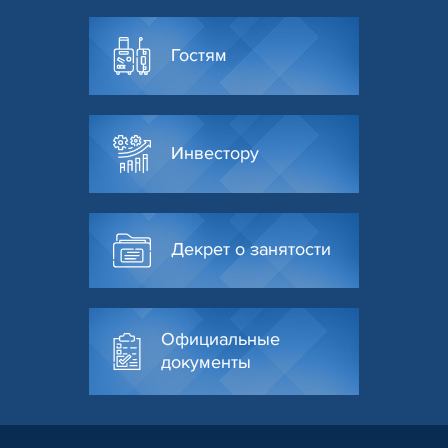
Гостям
Инвестору
Декрет о занятости
Официальные
документы