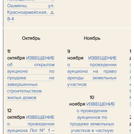
Ошмяны, ул.
Красноармейская, д.
8-4
Октябрь
Ноябрь
11
9
18
октября
ИЗВЕЩЕНИЕ
ноября
ИЗВЕЩЕНИЕ
д
об открытом
о проведении
о
аукционе по
аукциона на право
э
продаже не
аренды земельных
Л
завершенных
участков
к
строительством
б
жилых домов
10
К
ноября
ИЗВЕЩЕНИЕ
З.
12
о проведении
октября
ИЗВЕЩЕНИЕ
аукционов по
2
о проведении
продаже земельных
д
аукциона Лот № 1 –
участков в частную
о