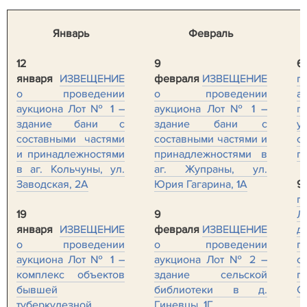
Январь
Февраль
12
9
6
января
ИЗВЕЩЕНИЕ
февраля
ИЗВЕЩЕНИЕ
п
о проведении
о проведении
а
аукциона Лот № 1 –
аукциона Лот № 1 –
п
здание бани с
здание бани с
у
составными частями
составными частями и
с
и принадлежностями
принадлежностями в
п
в аг. Кольчуны, ул.
аг. Жупраны, ул.
Заводская, 2А
Юрия Гагарина, 1А
9
п
19
9
Л
января
ИЗВЕЩЕНИЕ
февраля
ИЗВЕЩЕНИЕ
д
о проведении
о проведении
п
аукциона Лот № 1 –
аукциона Лот № 2 –
с
комплекс объектов
здание сельской
г
бывшей
библиотеки в д.
С
туберкулезной
Гиневцы, 1Г