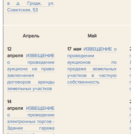
в д. Гроди, ул.
Советская, 53
Апрель
Май
12
17 мая
ИЗВЕЩЕНИЕ о
2
апреля
ИЗВЕЩЕНИЕ
проведении
п
о проведении
аукционов по
Л
аукциона на право
продаже земельных
т
заключения
участков в частную
п
договоров аренды
собственность
п
земельных участков
се
14
2
апреля
ИЗВЕЩЕНИЕ
о
о проведении
п
электронных торгов -
Л
Здание гаража
о