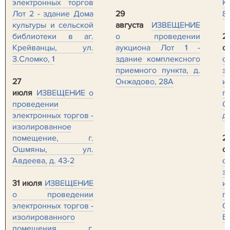
электронных торгов
К
Лот 2 - здание Дома
29
8
культуры и сельской
августа
ИЗВЕЩЕНИЕ
библиотеки в аг.
о проведении
2
Крейванцы, ул.
аукциона Лот 1 -
с
З.Сломко, 1
здание комплексного
о
приемного пункта, д.
э
27
Онжадово, 28А
и
июля
ИЗВЕЩЕНИЕ о
п
проведении
О
электронных торгов -
д.
изолированное
помещение, г.
2
Ошмяны, ул.
с
Авдеева, д. 43-2
о
э
31 июля
ИЗВЕЩЕНИЕ
и
о проведении
п
электронных торгов -
изолированного
Бо
помещения, г.