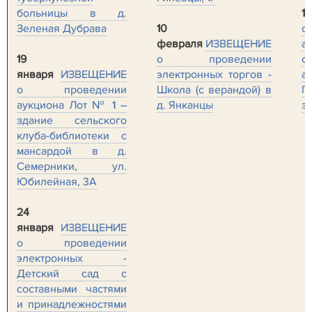
больницы в д.
1
Зеленая Дубрава
10
о
февраля
ИЗВЕЩЕНИЕ
а
19
о проведении
января
ИЗВЕЩЕНИЕ
электронных торгов -
а
о проведении
Школа (с верандой) в
П
аукциона Лот № 1 –
д. Янканцы
з
здание сельского
клуба-библиотеки с
мансардой в д.
Семерники, ул.
Юбилейная, 3А
24
января
ИЗВЕЩЕНИЕ
о проведении
электронных -
Детский сад с
составными частями
и принадлежностями