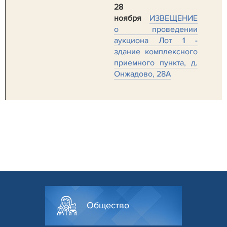
28
ноября
ИЗВЕЩЕНИЕ
о проведении
аукциона Лот 1 -
здание комплексного
приемного пункта, д.
Онжадово, 28А
Общество