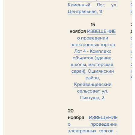
Каменный Лог, ул.
Центральная, 11
Бо
15
2
ноября
ИЗВЕЩЕНИЕ
д
о проведении
о
электронных торгов
э
Лот 4 - Комплекс
и
объектов (здание,
п
школы, мастерская,
сарай), Ошмянский
К
район,
8
Крейванцевский
сельсовет, ул.
Пиктуша, 2.
20
ноября
ИЗВЕЩЕНИЕ
о проведении
электронных торгов -